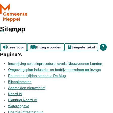
Ga naar de inhoud
Sitemap
ome
Sitemap
Lees voor
Uitleg woorden
Simpele tekst
Pagina’s
Inschrijving selectieprocedure kavels Nieuwveense Landen
Omgevingsplan industrie- en bedrijventerreinen ter inzage
Routes en rijtijden stadsbus De Mug
Bijeenkomsten
Aanmelden nieuwsbrief
Noord IV
Planning Noord IV
Wateropgave
Energie-infrastructuur