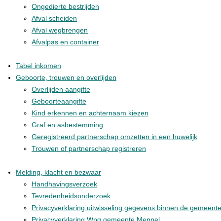
Ongedierte bestrijden
Afval scheiden
Afval wegbrengen
Afvalpas en container
Tabel inkomen
Geboorte, trouwen en overlijden
Overlijden aangifte
Geboorteaangifte
Kind erkennen en achternaam kiezen
Graf en asbestemming
Geregistreerd partnerschap omzetten in een huwelijk
Trouwen of partnerschap registreren
Melding, klacht en bezwaar
Handhavingsverzoek
Tevredenheidsonderzoek
Privacyverklaring uitwisseling gegevens binnen de gemeent
Privacyverklaring Wpg gemeente Meppel