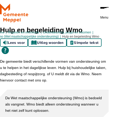
Ga naar de inhoud
Menu
Hulp en begeleiding Wmo
ome
Regelen en informatie
Ondersteuning, jeugd en inkomen
o (Wet maatschappelijke ondersteuning)
Hulp en begeleiding Wmo
Lees voor
Uitleg woorden
Simpele tekst
De gemeente biedt verschillende vormen van ondersteuning om
u te helpen in het dagelijkse leven. Hulp bij huishoudelijke taken,
dagbesteding of respijtzorg. of U meldt dit via de Wmo. Neem
hiervoor contact met ons op.
De Wet maatschappelijke ondersteuning (Wmo) is bedoeld
als vangnet. Wmo biedt alleen ondersteuning wanneer u
het niet zelf kunt oplossen.