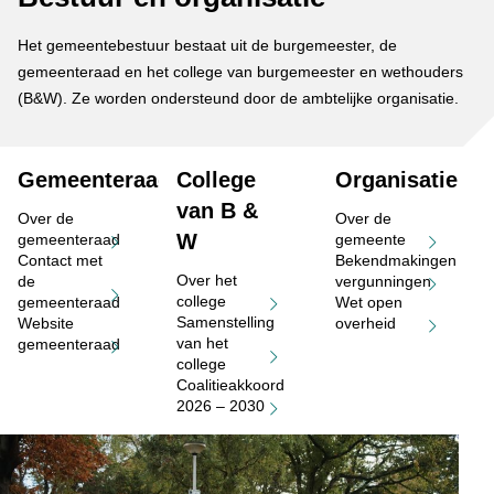
Het gemeentebestuur bestaat uit de burgemeester, de
gemeenteraad en het college van burgemeester en wethouders
(B&W). Ze worden ondersteund door de ambtelijke organisatie.
Gemeenteraad
College
Organisatie
van B &
Over de
Over de
W
gemeenteraad
gemeente
Contact met
Bekendmakingen
Over het
de
vergunningen
college
gemeenteraad
Wet open
Samenstelling
Website
overheid
(opent in nieuw tabblad)
van het
gemeenteraad
college
Coalitieakkoord
2026 – 2030