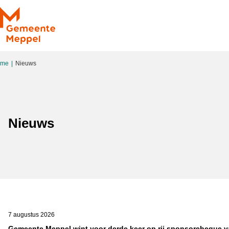
Ga naar de inhoud
ome
Nieuws
Nieuws
7 augustus 2026
Gemeente Meppel wint voor derde keer op rij sponsorcheque 