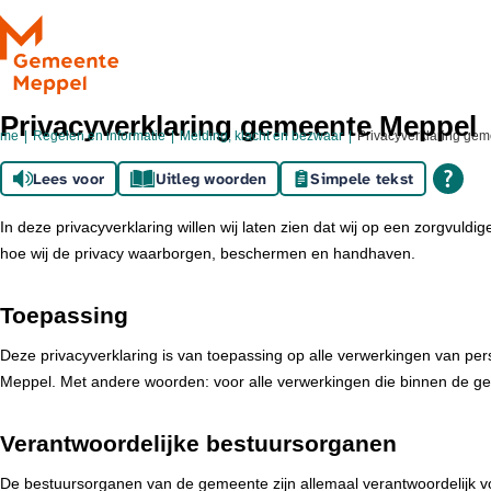
Ga naar de inhoud
Privacyverklaring gemeente Meppel
ome
Regelen en informatie
Melding, klacht en bezwaar
Privacyverklaring ge
Lees voor
Uitleg woorden
Simpele tekst
In deze privacyverklaring willen wij laten zien dat wij op een zorgvu
hoe wij de privacy waarborgen, beschermen en handhaven.
Toepassing
Deze privacyverklaring is van toepassing op alle verwerkingen van 
Meppel. Met andere woorden: voor alle verwerkingen die binnen de g
Verantwoordelijke bestuursorganen
De bestuursorganen van de gemeente zijn allemaal verantwoordelijk v