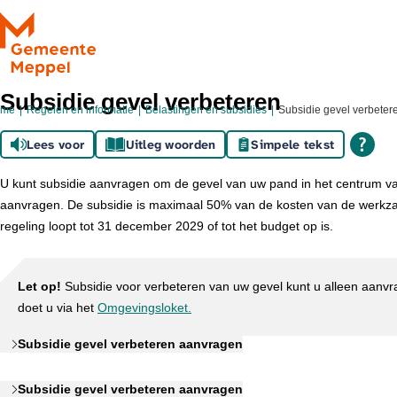
Ga naar de inhoud
Subsidie gevel verbeteren
ome
Regelen en informatie
Belastingen en subsidies
Subsidie gevel verbeter
Lees voor
Uitleg woorden
Simpele tekst
U kunt subsidie aanvragen om de gevel van uw pand in het centrum van
aanvragen. De subsidie is maximaal 50% van de kosten van de werkz
regeling loopt tot 31 december 2029 of tot het budget op is.
Let op!
Subsidie voor verbeteren van uw gevel kunt u alleen aanvr
doet u via het
Omgevingsloket.
Subsidie gevel verbeteren aanvragen
Subsidie gevel verbeteren aanvragen