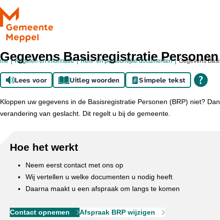
Ga naar de inhoud
Gegevens Basisregistratie Persone
ome
Regelen en informatie
Reis- en persoonlijke documenten
Gegevens Basis
Lees voor
Uitleg woorden
Simpele tekst
Kloppen uw gegevens in de Basisregistratie Personen (BRP) niet? Dan 
verandering van geslacht. Dit regelt u bij de gemeente.
Hoe het werkt
Neem eerst contact met ons op
Wij vertellen u welke documenten u nodig heeft
Daarna maakt u een afspraak om langs te komen
Contact opnemen
Afspraak BRP wijzigen