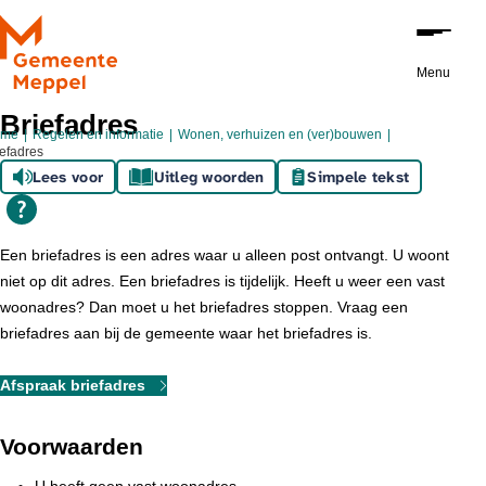
Ga naar de inhoud
Menu
Briefadres
ome
Regelen en informatie
Wonen, verhuizen en (ver)bouwen
iefadres
Lees voor
Uitleg woorden
Simpele tekst
Een briefadres is een adres waar u alleen post ontvangt. U woont
niet op dit adres. Een briefadres is tijdelijk. Heeft u weer een vast
woonadres? Dan moet u het briefadres stoppen. Vraag een
briefadres aan bij de gemeente waar het briefadres is.
Afspraak briefadres
Voorwaarden