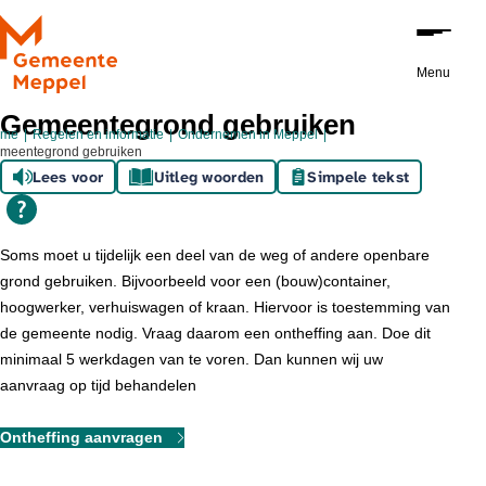
Ga naar de inhoud
Menu
Gemeentegrond gebruiken
ome
Regelen en informatie
Ondernemen in Meppel
meentegrond gebruiken
Lees voor
Uitleg woorden
Simpele tekst
Soms moet u tijdelijk een deel van de weg of andere openbare
grond gebruiken. Bijvoorbeeld voor een (bouw)container,
hoogwerker, verhuiswagen of kraan. Hiervoor is toestemming van
de gemeente nodig. Vraag daarom een ontheffing aan. Doe dit
minimaal 5 werkdagen van te voren. Dan kunnen wij uw
aanvraag op tijd behandelen
Ontheffing aanvragen