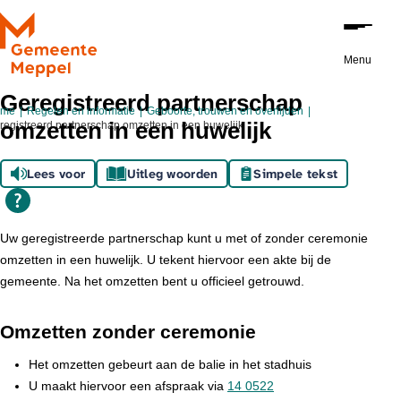
Ga naar de inhoud
Menu
Geregistreerd partnerschap
ome
Regelen en informatie
Geboorte, trouwen en overlijden
omzetten in een huwelijk
registreerd partnerschap omzetten in een huwelijk
Lees voor
Uitleg woorden
Simpele tekst
Uw geregistreerde partnerschap kunt u met of zonder ceremonie
omzetten in een huwelijk. U tekent hiervoor een akte bij de
gemeente. Na het omzetten bent u officieel getrouwd.
Omzetten zonder ceremonie
Het omzetten gebeurt aan de balie in het stadhuis
U maakt hiervoor een afspraak via
14 0522