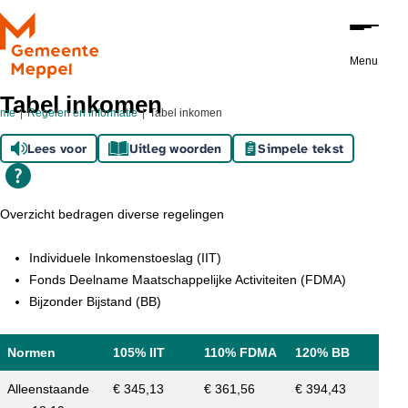
Ga naar de inhoud
Menu
Tabel inkomen
ome
Regelen en informatie
Tabel inkomen
Lees voor
Uitleg woorden
Simpele tekst
Overzicht bedragen diverse regelingen
Individuele Inkomenstoeslag (IIT)
Fonds Deelname Maatschappelijke Activiteiten (FDMA)
Bijzonder Bijstand (BB)
Normen
105% IIT
110% FDMA
120% BB
Alleenstaande
€ 345,13
€ 361,56
€ 394,43