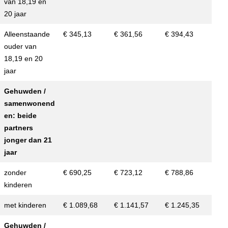
van 18,19 en
20 jaar
Alleenstaande
€ 345,13
€ 361,56
€ 394,43
ouder van
18,19 en 20
jaar
Gehuwden /
samenwonend
en: beide
partners
jonger dan 21
jaar
zonder
€ 690,25
€ 723,12
€ 788,86
kinderen
met kinderen
€ 1.089,68
€ 1.141,57
€ 1.245,35
Gehuwden /