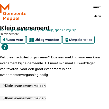
Ga naar de inhoud
Menu
Klein evenement
ome
Regelen en informatie
Onderwijs, sport en vrije tijd
ein evenement
Lees voor
Uitleg woorden
Simpele tekst
Wilt u een activiteit organiseren? Doe een melding voor een klein
evenement bij de gemeente. Dit moet minimaal 10 werkdagen
van tevoren. Voor een groot evenement is een
evenementenvergunning nodig.
Klein evenement melden
Klein evenement melden