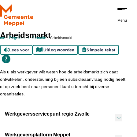
Ga naar de inhoud
Menu
Arbeidsmarkt
ome
Regelen en informatie
Arbeidsmarkt
Lees voor
Uitleg woorden
Simpele tekst
Als u als werkgever wilt weten hoe de arbeidsmarkt zich gaat
ontwikkelen, ondersteuning bij een subsidieaanvraag nodig heeft
of op zoek bent naar personeel kunt u terecht bij diverse
organisaties.
Werkgeversservicepunt regio Zwolle
Werkgeversplatform Meppel