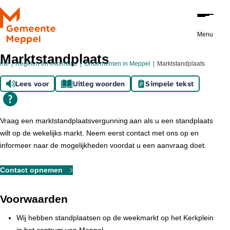
Ga naar de inhoud
Menu
Marktstandplaats
ome
Regelen en informatie
Ondernemen in Meppel
Marktstandplaats
Lees voor
Uitleg woorden
Simpele tekst
Vraag een marktstandplaatsvergunning aan als u een standplaats
wilt op de wekelijks markt. Neem eerst contact met ons op en
informeer naar de mogelijkheden voordat u een aanvraag doet.
Contact opnemen
Voorwaarden
Wij hebben standplaatsen op de weekmarkt op het Kerkplein