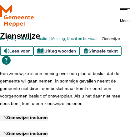
Ga naar de inhoud
Menu
Zienswijze
ome
Regelen en informatie
Melding, klacht en bezwaar
Zienswijze
Lees voor
Uitleg woorden
Simpele tekst
Een zienswijze is een mening over een plan of besluit dat de
gemeente wil gaan nemen. In sommige gevallen neemt de
gemeente niet direct een besluit maar komt er eerst een
voorgenomen besluit of ontwerpplan. Als u het daar niet mee
eens bent, kunt u een zienswijze indienen.
Zienswijze insturen
Zienswijze insturen