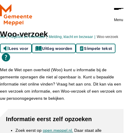
Ga naar de inhoud
Menu
Woo-verzoek
ome
Regelen en informatie
Melding, klacht en bezwaar
Woo-verzoek
Lees voor
Uitleg woorden
Simpele tekst
Met de Wet open overheid (Woo) kunt u informatie bij de
gemeente opvragen die niet al openbaar is. Kunt u bepaalde
informatie niet online vinden? Vraag het aan ons. Dit kan via een
een verzoek om informatie, een Woo-verzoek of een verzoek om
uw persoonsgegevens te bekijken.
Informatie eerst zelf opzoeken
Zoek eerst op
open.meppel.nl.
Daar staat alle