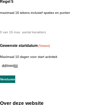
Regel 5
maximaal 16 tekens inclusief spaties en punten
0 van 16 max. aantal karakters
Gewenste startdatum
(Vereist)
Maximaal 10 dagen voor start activiteit
D
D
s
l
a
s
h
Over deze website