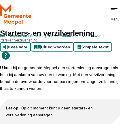
Ga naar de inhoud
Menu
Starters- en verzilverlening
ome
Regelen en informatie
Wonen, verhuizen en (ver)bouwen
rters- en verzilverlening
Lees voor
Uitleg woorden
Simpele tekst
U kunt bij de gemeente Meppel een starterslening aanvragen als
hulp bij aankoop van uw eerste woning. Met een verzilverlening
benut u de overwaarde voor aanpassingen om langer zelfstandig
thuis te kunnen wonen.
Let op
! Op dit moment kunt u geen starters- en
verzilverlening aanvragen.