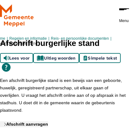
Ga naar de inhoud
Menu
ome
Regelen en informatie
Reis- en persoonlijke documenten
Afschrift burgerlijke stand
chrift burgerlijke stand
Lees voor
Uitleg woorden
Simpele tekst
Een afschrift burgerlijke stand is een bewijs van een geboorte,
huwelijk, geregistreerd partnerschap, uit elkaar gaan of
overlijden. U vraagt het afschrift online aan of op afspraak in het
stadhuis. U doet dit in de gemeente waarin de gebeurtenis
plaatsvond.
Afschrift aanvragen