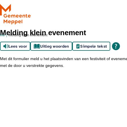
Ga naar de inhoud
Melding klein evenement
ome
Melding klein evenement
Lees voor
Uitleg woorden
Simpele tekst
Met dit formulier meld u het plaatsvinden van een festiviteit of evene
met de door u verstrekte gegevens.