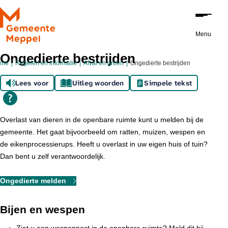
Ga naar de inhoud
Menu
Ongedierte bestrijden
ome
Regelen en informatie
Afval en groen
Ongedierte bestrijden
Lees voor
Uitleg woorden
Simpele tekst
Overlast van dieren in de openbare ruimte kunt u melden bij de
gemeente. Het gaat bijvoorbeeld om ratten, muizen, wespen en
de eikenprocessierups. Heeft u overlast in uw eigen huis of tuin?
Dan bent u zelf verantwoordelijk.
Ongedierte melden
Bijen en wespen