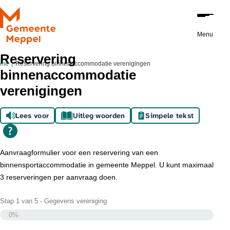
Stap
Ga naar de inhoud
1
van
Menu
5,
Gegevens
Reservering
ome
Reservering binnenaccommodatie verenigingen
vereniging
binnenaccommodatie
verenigingen
Lees voor
Uitleg woorden
Simpele tekst
Aanvraagformulier voor een reservering van een
binnensportaccommodatie in gemeente Meppel. U kunt maximaal
3 reserveringen per aanvraag doen.
Stap
1
van
5
- Gegevens vereniging
0%