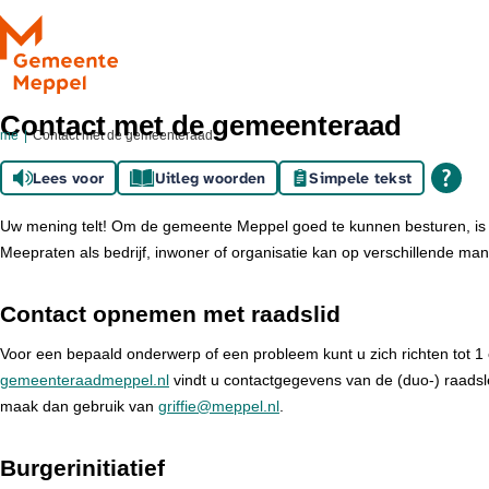
Ga naar de inhoud
Contact met de gemeenteraad
ome
Contact met de gemeenteraad
Lees voor
Uitleg woorden
Simpele tekst
Uw mening telt! Om de gemeente Meppel goed te kunnen besturen, is 
Meepraten als bedrijf, inwoner of organisatie kan op verschillende man
Contact opnemen met raadslid
Voor een bepaald onderwerp of een probleem kunt u zich richten tot 1 
gemeenteraadmeppel.nl
vindt u contactgegevens van de (duo-) raadsled
maak dan gebruik van
griffie@meppel.nl
.
Burgerinitiatief