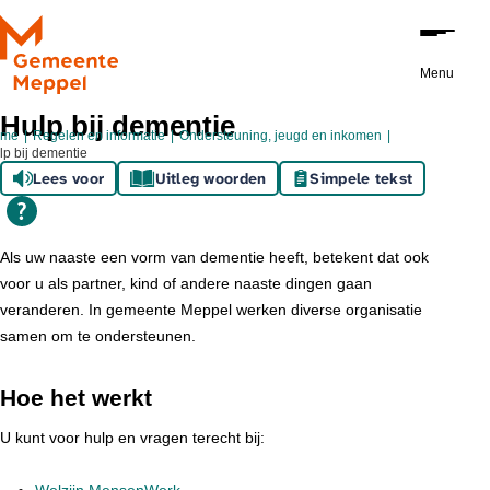
Ga naar de inhoud
Menu
Hulp bij dementie
ome
Regelen en informatie
Ondersteuning, jeugd en inkomen
lp bij dementie
Lees voor
Uitleg woorden
Simpele tekst
Als uw naaste een vorm van dementie heeft, betekent dat ook
voor u als partner, kind of andere naaste dingen gaan
veranderen. In gemeente Meppel werken diverse organisatie
samen om te ondersteunen.
Hoe het werkt
U kunt voor hulp en vragen terecht bij: