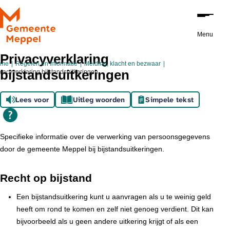
Ga naar de inhoud
Menu
Privacyverklaring
ome
Regelen en informatie
Melding, klacht en bezwaar
bijstandsuitkeringen
ivacyverklaring bijstandsuitkeringen
Lees voor
Uitleg woorden
Simpele tekst
Specifieke informatie over de verwerking van persoonsgegevens
door de gemeente Meppel bij bijstandsuitkeringen.
Recht op bijstand
Een bijstandsuitkering kunt u aanvragen als u te weinig geld
heeft om rond te komen en zelf niet genoeg verdient. Dit kan
bijvoorbeeld als u geen andere uitkering krijgt of als een